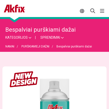
Bespalviai purškiami dažai
KATEGORIJOS
SPRENDIMAI
NAMAI
PURŠKIAMIEJI DAŽAI
Bespalviai purškiami dažai