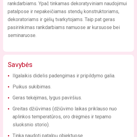
rankdarbiams. Ypač tinkamas dekoratyviniam naudojimui
patalpose ir nepakeičiamas stendų konstruktoriams,
dekoratoriams ir gėlių tvarkytojams. Taip pat geras
pasirinkimas rankdarbiams namuose ar kursuose bei
seminaruose.
Savybės
Ilgalaikis didelis padengimas ir pripildymo galia.
Puikus sukibimas.
Geras tekėjimas, lygus paviršius.
Greitas džiūvimas (džiūvimo laikas priklauso nuo
aplinkos temperatūros, oro drėgmės ir tepamo
sluoksnio storio).
Tinka naudoti patalpų objektuose.